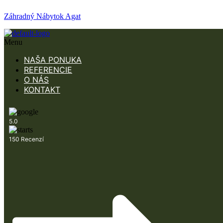
Záhradný Nábytok Agat
Menu
NAŠA PONUKA
REFERENCIE
O NÁS
KONTAKT
5.0
150 Recenzí