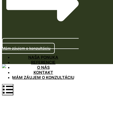
Mám záujem o konzultáciu
NAŠA PONUKA
REFERENCIE
O NÁS
KONTAKT
MÁM ZÁUJEM O KONZULTÁCIU