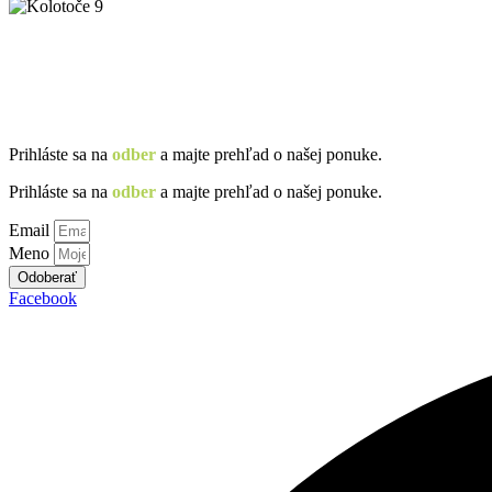
Získajte novinky o
záhradnom nábytku,
re
Získajte novinky o
záhradnom nábytku,
re
Prihláste sa na
odber
a majte prehľad o našej ponuke.
Prihláste sa na
odber
a majte prehľad o našej ponuke.
Email
Meno
Odoberať
Facebook