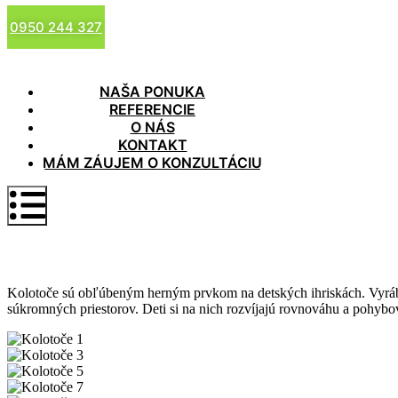
Mám záujem o konzultáciu
0950 244 327
NAŠA PONUKA
REFERENCIE
O NÁS
KONTAKT
MÁM ZÁUJEM O KONZULTÁCIU
Kolotoče
Kolotoče sú obľúbeným herným prvkom na detských ihriskách. Vyrába
súkromných priestorov. Deti si na nich rozvíjajú rovnováhu a pohybo